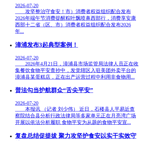
2026-07-20
攻坚整治守食安！市）消费者权益组织配合发布
2026年端午节消费提醒粽叶飘喷鼻西部行，消费享安康
西部十二省（区、市）消费者权益组织配合发布2026
年...
漳浦发布3起典型案例！
2026-07-20
2026年4月21日，漳浦县市场监管局法律人员正在收
集餐饮食物平安查抄中，发觉辖区入驻美团外卖平台的
漳浦县某蛋糕店，正在出产运营过程中利用非食物用...
普法勾当护航群众“舌尖平安”
2026-07-20
本报讯 （记者 刘少伟） 近日，石楼县人平易近查
察院结合县分析行政法律局等多家单元正在月亮湾广场
开展以依法分析履职 食物平安为从题的食物平安宣...
复盘总结促提拔 聚力攻坚护食安以实干实效守