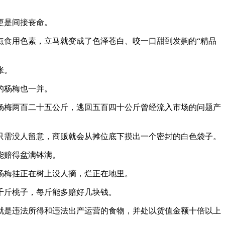
更是间接丧命。
食用色素，立马就变成了色泽苍白、咬一口甜到发齁的“精品
张。
的杨梅也一并。
梅两百二十五公斤，逃回五百四十公斤曾经流入市场的问题产
需没人留意，商贩就会从摊位底下摸出一个密封的白色袋子。
能赔得盆满钵满。
杨梅挂正在树上没人摘，烂正在地里。
千斤桃子，每斤能多赔好几块钱。
是违法所得和违法出产运营的食物，并处以货值金额十倍以上