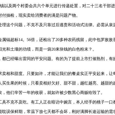
镇以及两个村委会共六个单元进行传递处置，对二十三名干部进
付抽检，现实卖给消费者的满是问题产物。
理这个问题，不克不及只靠过后逃责和活动式法律。必需从泉源
镉超标14。56倍，还检出了20多种农药残留，此中包罗敌
光和土壤的功绩，而是一袋20来块钱的白色粉末？。
都已经曝出雷同的平安问题。有的为了提前上市打催熟剂，有的
卖相和甜度。只要如许，才能让我们的餐桌实正平安起来，让每
买生果的时候，只看卖相好欠好、甜不甜，越红越亮、越甜的
，他们辛苦一年的收获，就如许被少数黑心商贩给毁了。
具不克不及吃。有工人正在暗访中婉言，本人经手的桃子一口
误保鲜期，常温下放七天都不会坏，刚好满脚长途运输的需求