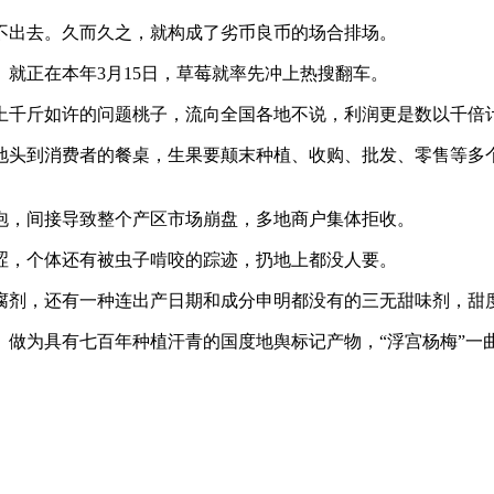
出去。久而久之，就构成了劣币良币的场合排场。
正在本年3月15日，草莓就率先冲上热搜翻车。
千斤如许的问题桃子，流向全国各地不说，利润更是数以千倍
头到消费者的餐桌，生果要颠末种植、收购、批发、零售等多个
泡，间接导致整个产区市场崩盘，多地商户集体拒收。
，个体还有被虫子啃咬的踪迹，扔地上都没人要。
剂，还有一种连出产日期和成分申明都没有的三无甜味剂，甜
为具有七百年种植汗青的国度地舆标记产物，“浮宫杨梅”一