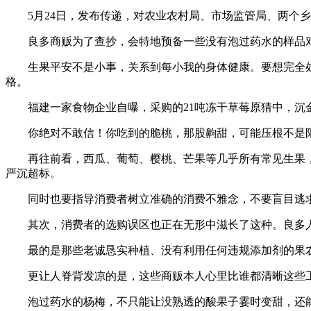
5月24日，发布传递，对农业农村局、市场监管局、两个乡
良多商贩为了查抄，会特地预备一些没有泡过药水的样品对
生果平安不是小事，关系到每小我的身体健康。要想完全处
格。
福建一家食物企业自曝，采购的21吨冻干草莓原猜中，沉金属
你绝对不敢信！你吃到的脆桃，那股齁甜，可能压根不是阳
再往前看，西瓜、葡萄、樱桃、芒果等几乎所有常见生果，
严沉超标。
同时也要指导消费者树立准确的消费不雅念，不要盲目逃求
其次，消费者的选购误区也正在无形中滋长了这种。良多人
最的是那些老诚恳实种植、没有利用任何违规添加剂的果农
更让人脊背发凉的是，这些商贩本人心里比谁都清晰这些工
泡过药水的杨梅，不只能让没熟透的酸果子霎时变甜，还能耽