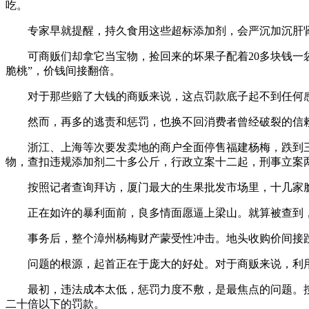
吃。
专家早就提醒，持久食用这些超标添加剂，会严沉加沉肝肾
可商贩们却拿它当宝物，捡回来的坏果子配着20多块钱一袋
脆桃”，价钱间接翻倍。
对于那些赔了大钱的商贩来说，这点罚款底子起不到任何感
然而，再多的逃责和惩罚，也换不回消费者曾经破裂的信赖
浙江、上海等次要发卖地的商户全面停售福建杨梅，跌到三
物，查扣违规添加剂二十多公斤，行政立案十二起，刑事立案
按照记者查询拜访，厦门最大的生果批发市场里，十几家脆
正在如许的暴利面前，良多情面愿逼上梁山。就算被查到，
事务后，整个漳州杨梅财产蒙受性冲击。地头收购价间接跌
问题的根源，起首正在于庞大的好处。对于商贩来说，利用
最初，违法成本太低，惩罚力度不敷，是最焦点的问题。按
二十倍以下的罚款。