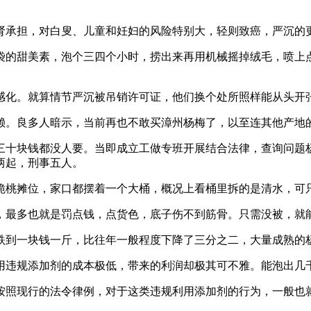
承担，对白叟、儿童和妊妇的风险特别大，轻则致癌，严沉的
的甜美素，泡个三四个小时，捞出来再用机械摇掉绒毛，喷上点
化。就算情节严沉被吊销许可证，他们换个处所照样能从头开
。良多人暗示，当前再也不敢买漳州杨梅了，以至连其他产地
十块钱都没人要。当即成立工做专班开展结合法律，查询问题杨
两起，刑事五人。
桃摊位，家口都摆着一个大桶，概况上看桶里拆的是清水，可只
最多也就是罚点钱，点货色，底子伤不到筋骨。只需没被，就
到一块钱一斤，比往年一般程度下降了三分之二，大量成熟的
违规添加剂的成本极低，带来的利润却极其可不雅。能泡出几
照现行的法令律例，对于这类违规利用添加剂的行为，一般也就