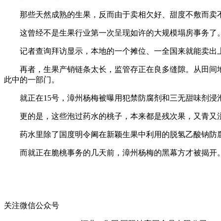
那些天然成熟的生果，反而由于卖相欠好、甜度不敷而卖不
这曾经不是生果行业第一次呈现如许的大规模塌房事务了。就
记者查询拜访显示，本地的一个摊位、一全国来就能卖出上
再者，生果产销链条太长，监管存正在良多缝隙。从田间地
此中的一部门。
就正在15号，漳州杨梅被曝用犯禁防腐剂和三无甜味剂浸
更的是，这些泡过药水的桃子，本来都是残次果，又青又涩
药水里除了国度明令阃在新颖生果中利用的脱氢乙酸钠防腐
而就正在脆桃事务的几天前，漳州杨梅的黑幕方才被揭开。做
关注微信公众号