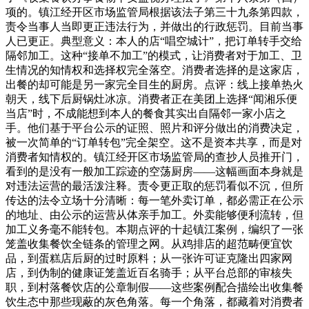
项的。镇江经开区市场监管局根据该法子第三十九条第四款，
责令当事人当即更正违法行为，并做出的行政惩罚。目前当事
人已更正。典型意义：本人的店“唱空城计”，把订单转手交给
隔邻加工。这种“接单不加工”的模式，让消费者对于加工、卫
生情况的知情权和选择权完全落空。消费者选择的是这家店，
出餐的却可能是另一家完全目生的厨房。点评：线上接单热火
朝天，线下后厨锅灶冰凉。消费者正在美团上选择“闻湘乐便
当店”时，不成能想到本人的餐食其实出自隔邻一家小店之
手。他们基于平台公示的证照、照片和评分做出的消费决定，
被一次简单的“订单转包”完全架空。这不是资本共享，而是对
消费者知情权的。镇江经开区市场监管局的查抄人员推开门，
看到的是没有一般加工踪迹的空荡厨房——这幅画面本身就是
对违法运营的最活泼注释。责令更正取的惩罚看似不沉，但所
传达的法令立场十分清晰：每一笔外卖订单，都必需正在公示
的地址、由公示的运营从体亲手加工。外卖能够便利流转，但
加工义务毫不能转包。本期点评的十起镇江案例，编织了一张
笼盖收集餐饮全链条的管理之网。从鸡排店的超范畴便宜饮
品，到蛋糕店后厨的过时原料；从一张许可证克隆出四家网
店，到伪制的健康证笼盖近百名骑手；从平台总部的审核失
职，到村落餐饮店的公章制假——这些案例配合描绘出收集餐
饮生态中那些现蔽的灰色角落。每一个角落，都藏着对消费者