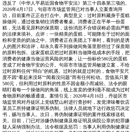
违反了《中华人平易近国食物平安法》第三十四条第三项的。
2026年4月17日，句容市市场监管局已对当事人立案查询拜
访，目前案件正正在打点中。典型意义：过时原料藏身于蛋糕
操做间，通过收集销往消费者餐桌。消费者正在平单一份蛋
糕，无法看见原料的保质期，这份消息不合错误称必需由严酷
的法律来填补。点评：一块精美的蛋糕，可能降生于过时的面
粉和变质的奶油之中。消费者正在美团上下单时，看到的是诱
人的图片和洽评，却永久看不到操做间角落里那些过了保质期
的原料包拆。这家蛋糕店把过时原料当做降低成本的手段，把
消费者的健康当做运营风险的对象，让一份标价580元的蛋糕
变成了对食物平安的公开。句容市市场监管局敏捷立案，不给
过时原料任何“辩白”的机遇。过时的就是过时的，食物平安尺
度不因“看起来没坏”“闻着没问题”而有任何松动。货值虽只要
580元，但利用过时原料的性质不因金额小而减轻。法令的眼
睛盯着每一个操做间的角落，线上发卖的便利毫不能成为过时
食物原料的畅通通道。案情引见：2026年4月16日，丹徒区市
场监管局对丹徒区上党镇墅山村进行查抄时，发觉津味餐饮店
某员工所持健康证明系伪制。法律人员就地下达行政惩罚决定
书，赐与当事人。次日，将伪制健康证明的案件线索移送机
关。目前，门已对涉嫌伪制健康及格证明及病院公章的犯罪嫌
疑人采纳强制办法。法令根据及惩罚：当事人利用伪制健康证