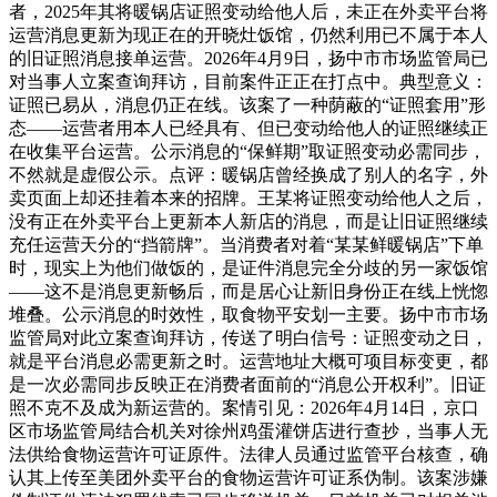
者，2025年其将暖锅店证照变动给他人后，未正在外卖平台将
运营消息更新为现正在的开晓灶饭馆，仍然利用已不属于本人
的旧证照消息接单运营。2026年4月9日，扬中市市场监管局已
对当事人立案查询拜访，目前案件正正在打点中。典型意义：
证照已易从，消息仍正在线。该案了一种荫蔽的“证照套用”形
态——运营者用本人已经具有、但已变动给他人的证照继续正
在收集平台运营。公示消息的“保鲜期”取证照变动必需同步，
不然就是虚假公示。点评：暖锅店曾经换成了别人的名字，外
卖页面上却还挂着本来的招牌。王某将证照变动给他人之后，
没有正在外卖平台上更新本人新店的消息，而是让旧证照继续
充任运营天分的“挡箭牌”。当消费者对着“某某鲜暖锅店”下单
时，现实上为他们做饭的，是证件消息完全分歧的另一家饭馆
——这不是消息更新畅后，而是居心让新旧身份正在线上恍惚
堆叠。公示消息的时效性，取食物平安划一主要。扬中市市场
监管局对此立案查询拜访，传送了明白信号：证照变动之日，
就是平台消息必需更新之时。运营地址大概可项目标变更，都
是一次必需同步反映正在消费者面前的“消息公开权利”。旧证
照不克不及成为新运营的。案情引见：2026年4月14日，京口
区市场监管局结合机关对徐州鸡蛋灌饼店进行查抄，当事人无
法供给食物运营许可证原件。法律人员通过监管平台核查，确
认其上传至美团外卖平台的食物运营许可证系伪制。该案涉嫌