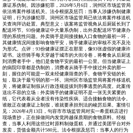
康证系伪制。因涉嫌犯罪，2026年5月6日，润州区市场监管局
依法将案件移送机关。法令根据及惩罚：当事人涉嫌伪制健康
证明，行为涉嫌犯罪。润州区市场监管局已依法将案件移送机
关查询拜访处置。典型意义：该案将监管视角从后厨延长到了
配送环节。93份健康证中大量系伪制，出外卖配送环节健康办
理的系统性问题。外卖骑手是间接接触入口食物的最初一环，
其健康情况间接影响食物平安，骑手健康证的审核不克不及沦
为形式。点评：93份健康证摆正在那里，像93张虚假的健康许
诺书。这些骑手每天穿越于城市的大街冷巷，将餐食从后厨送
到消费者手中，他们是食物平安的最初一公里。但当健康证上
的病院印章都是伪制的，消费者从骑手手中接过外卖的那一
刻，握住的可能是一双未经健康筛查的手。食物平安链的长
短，取决于最亏弱的那一环。润州区市场监管局将案件移送机
关，将健康证制假从行政违规提拔到刑事逃责的高度。此案传
送出不容的立场：外卖骑手的健康证明不是一张无关紧要的
纸，它代表着从业者没有传染性疾病、适合接触食物的法令。
谁敢正在健康证上制假，谁就要承担刑法的峻厉后果。案情引
见：2026年4月13日，句容市市场监管局对实一希蛋糕店进行
现场查抄，正在操做间内发觉跨越保质期的食物原料。经核
查，当事人利用这些过时原料制做蛋糕，并通过美团平台对外
发卖，货值金额共计580元。法令根据及惩罚：当事人的行为