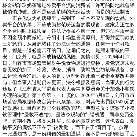
杯金钻珍珠奶茶通过外卖平台流向消费者，许可的防地就曾经
被悄悄冲破。这不是运营范畴的天然延长，而是的无证制售
——正在你认为的店肆里，买到了一杯本不应呈现的饮品。外
卖平台的菜单，不该成为超范畴运营的展现窗。这家店正在多
个平台同时上线饮品，违法所得虽不脚千元，但违法性质丝毫
不因金额小而减轻。丹阳市市场监管局原料、所得并惩罚款的
三沉惩罚，从泉源堵住了违法运营的通道。任何一个许可项
目，都是一道必需苦守的门。这扇门之内，是颠末审核的平
安；门之外，就是不成预估的风险。案情引见：2026年4月7
日，句容市市场监管局对牛悦食物店进行查抄，发觉该店未配
备无效的加工、冷藏、洗涤、消毒、防蝇防尘防鼠等设备，加
工运营场合净乱。令人的是，这些问题此前已被责令整改并赐
与，但当事人过期仍未更正。法令根据及惩罚：当事人的行为
违反了《江苏省人平易近代表大会常务委员会关于加强小餐饮
办理的决定》第十条第（一）项的。2026年5月8日，句容市市
场监管局根据该决定第十八条第二款，对其做出罚款1500元的
行政惩罚。目前问题已全数整改完毕。典型意义：该案了小餐
饮管理中“屡教不改”的。是法令赐与的纠错机遇，而非免罚金
牌。过期不改，将宽大耗尽，法令的赏罚必然。这也表白，食
物平安的底线不正在于“被发觉”，而正在于“盲目守”。点评：
一张通知书，是一份纠错的最初通牒，而不是一张能够随手丢