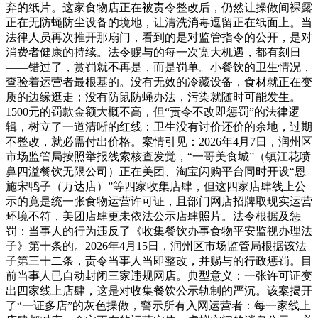
弃的纸片。这家食物店正在被责令整改后，仍然让操做间裸露
正在无防蝇防尘设备的境地，让清洗消毒逗留正在纸面上。当
法律人员再次推开那扇门，看到的是对监管指令的公开，是对
消费者健康的持续。法令赐与的每一次宽大机遇，都有刻日
——错过了，赏罚就不再是，而是罚单。小餐饮的卫生情况，
查验着运营者最根基的。没有无效的冷藏设备，食材就正在变
质的边缘逛走；没有防鼠防蝇办法，污染就随时可能发生。
1500元的罚款金额大概不高，但“责令不改即惩罚”的法律逻
辑，树立了一道清晰的红线：卫生没有讨价还价的余地，过期
不整改，就必需付出价格。案情引见：2026年4月7日，润州区
市场监管局按照举报线索核查发觉，“一哥美食城”（镇江花喷
鼻四溢餐饮无限公司）正在美团、淘宝闪购平台同时开设“恩
施宋鸭子（万达店）”等四家收集店肆，但这四家店肆线上公
示的竟是统一张食物运营许可证，且部门网店招牌取现实运营
环境不符，美团店肆更未依法公示店肆照片。法令根据及惩
罚：当事人的行为违反了《收集餐饮办事食物平安监视办理法
子》第十条的。2026年4月15日，润州区市场监管局根据该法
子第三十二条，责令当事人当即整改，并赐与的行政惩罚。目
前当事人已自动封闭三家违规网店。典型意义：一张许可证变
出四家线上店肆，这是对收集餐饮公示轨制的严沉。该案揭开
了“一证多店”的灰色操做，警示所有入网运营者：每一家线上