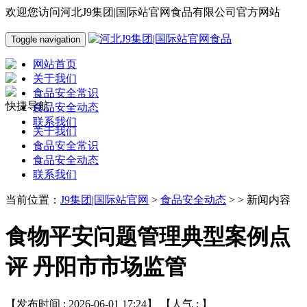
欢迎您访问河北J9集团|国际站官网食品有限公司官方网站
Toggle navigation
网站首页
关于我们
食品安全常识
快捷导航
食品安全动态
联系我们
关于我们
食品安全常识
食品安全动态
联系我们
当前位置：
J9集团|国际站官网
>
食品安全动态
> > 新闻内容
食物平安问题管理典型案例点
评 丹阳市市场监管
【发布时间 : 2026-06-01 17:24】 【人气 :
】