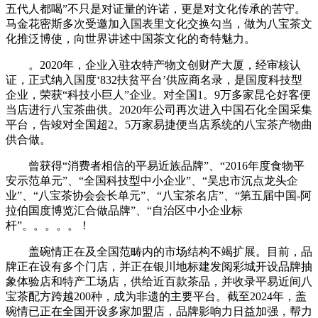
五代人都喝”不只是对证量的许诺，更是对文化传承的苦守。
马金花密斯多次受邀加入国表里文化交换勾当，做为八宝茶文
化推泛博使，向世界讲述中国茶文化的奇特魅力。
。2020年，企业入驻农特产物文创财产大厦，经审核认
证，正式纳入国度‘832扶贫平台’供应商名录，是国度科技型
企业，荣获“科技小巨人”企业。对全国1。9万多家昆仑好客便
当店进行八宝茶曲供。2020年公司再次进入中国石化全国采集
平台，告竣对全国超2。5万家易捷便当店系统的八宝茶产物曲
供合做。
曾获得“消费者相信的平易近族品牌”、“2016年度食物平
安示范单元”、“全国科技型中小企业”、“吴忠市沉点龙头企
业”、“八宝茶协会会长单元”、“八宝茶名店”、“第五届中国-阿
拉伯国度博览汇合做品牌”、“自治区中小企业标
杆”。。。。。！
盖碗情正在及全国范畴内的市场结构不竭扩展。目前，品
牌正在设有多个门店，并正在银川地标建发阅彩城开设品牌抽
象体验店和特产工场店，供给近百款茶品，并收录平易近间八
宝茶配方跨越200种，成为非遗的主要平台。截至2024年，盖
碗情已正在全国开设多家加盟店，品牌影响力日益加强，帮力