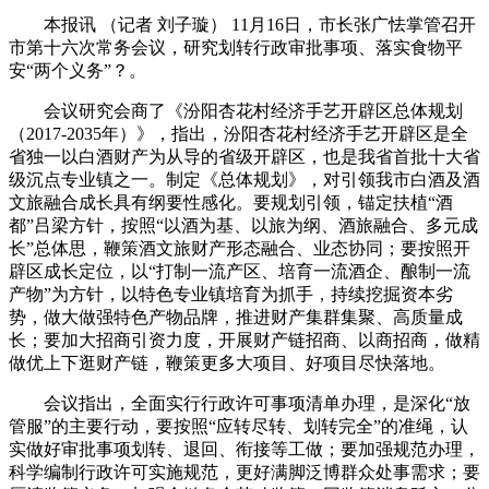
本报讯 （记者 刘子璇） 11月16日，市长张广怯掌管召开
市第十六次常务会议，研究划转行政审批事项、落实食物平
安“两个义务”？。
会议研究会商了《汾阳杏花村经济手艺开辟区总体规划
（2017-2035年）》，指出，汾阳杏花村经济手艺开辟区是全
省独一以白酒财产为从导的省级开辟区，也是我省首批十大省
级沉点专业镇之一。制定《总体规划》，对引领我市白酒及酒
文旅融合成长具有纲要性感化。要规划引领，锚定扶植“酒
都”吕梁方针，按照“以酒为基、以旅为纲、酒旅融合、多元成
长”总体思，鞭策酒文旅财产形态融合、业态协同；要按照开
辟区成长定位，以“打制一流产区、培育一流酒企、酿制一流
产物”为方针，以特色专业镇培育为抓手，持续挖掘资本劣
势，做大做强特色产物品牌，推进财产集群集聚、高质量成
长；要加大招商引资力度，开展财产链招商、以商招商，做精
做优上下逛财产链，鞭策更多大项目、好项目尽快落地。
会议指出，全面实行行政许可事项清单办理，是深化“放
管服”的主要行动，要按照“应转尽转、划转完全”的准绳，认
实做好审批事项划转、退回、衔接等工做；要加强规范办理，
科学编制行政许可实施规范，更好满脚泛博群众处事需求；要