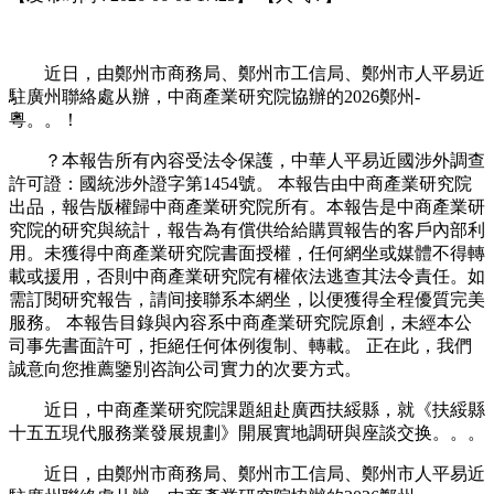
近日，由鄭州市商務局、鄭州市工信局、鄭州市人平易近
駐廣州聯絡處从辦，中商產業研究院協辦的2026鄭州-
粵。。！
？本報告所有內容受法令保護，中華人平易近國涉外調查
許可證：國統涉外證字第1454號。 本報告由中商產業研究院
出品，報告版權歸中商產業研究院所有。本報告是中商產業研
究院的研究與統計，報告為有償供给給購買報告的客戶內部利
用。未獲得中商產業研究院書面授權，任何網坐或媒體不得轉
載或援用，否則中商產業研究院有權依法逃查其法令責任。如
需訂閱研究報告，請间接聯系本網坐，以便獲得全程優質完美
服務。 本報告目錄與內容系中商產業研究院原創，未經本公
司事先書面許可，拒絕任何体例復制、轉載。 正在此，我們
誠意向您推薦鑒別咨詢公司實力的次要方式。
近日，中商產業研究院課題組赴廣西扶綏縣，就《扶綏縣
十五五現代服務業發展規劃》開展實地調研與座談交换。。。
近日，由鄭州市商務局、鄭州市工信局、鄭州市人平易近