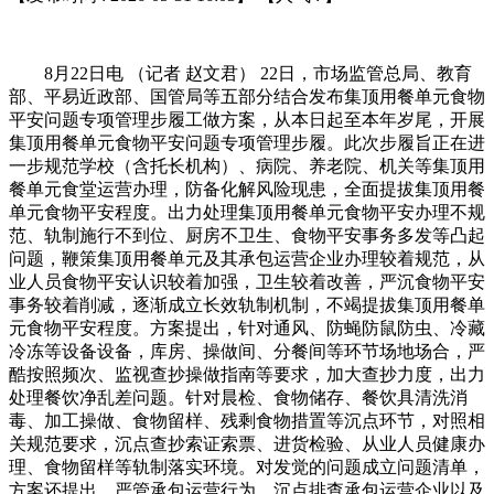
8月22日电 （记者 赵文君） 22日，市场监管总局、教育
部、平易近政部、国管局等五部分结合发布集顶用餐单元食物
平安问题专项管理步履工做方案，从本日起至本年岁尾，开展
集顶用餐单元食物平安问题专项管理步履。此次步履旨正在进
一步规范学校（含托长机构）、病院、养老院、机关等集顶用
餐单元食堂运营办理，防备化解风险现患，全面提拔集顶用餐
单元食物平安程度。出力处理集顶用餐单元食物平安办理不规
范、轨制施行不到位、厨房不卫生、食物平安事务多发等凸起
问题，鞭策集顶用餐单元及其承包运营企业办理较着规范，从
业人员食物平安认识较着加强，卫生较着改善，严沉食物平安
事务较着削减，逐渐成立长效轨制机制，不竭提拔集顶用餐单
元食物平安程度。方案提出，针对通风、防蝇防鼠防虫、冷藏
冷冻等设备设备，库房、操做间、分餐间等环节场地场合，严
酷按照频次、监视查抄操做指南等要求，加大查抄力度，出力
处理餐饮净乱差问题。针对晨检、食物储存、餐饮具清洗消
毒、加工操做、食物留样、残剩食物措置等沉点环节，对照相
关规范要求，沉点查抄索证索票、进货检验、从业人员健康办
理、食物留样等轨制落实环境。对发觉的问题成立问题清单，
方案还提出，严管承包运营行为。沉点排查承包运营企业以及