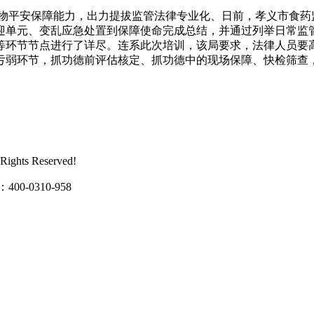
平安保障能力，出力提拔监管法律专业化、日前，孝义市食药
迎单元、变乱应急处置到保障使命完成总结，并通过列举日常监
等环节节点进行了详尽。连系此次培训，该局要求，法律人员要
亏弱环节，抓功德前评估核定、抓功德中的现场保障、快检筛查
ts Reserved!
0310-958