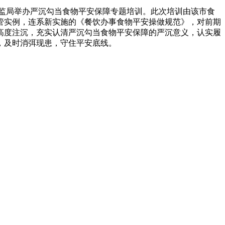
监局举办严沉勾当食物平安保障专题培训。此次培训由该市食
管实例，连系新实施的《餐饮办事食物平安操做规范》，对前期
高度注沉，充实认清严沉勾当食物平安保障的严沉意义，认实履
，及时消弭现患，守住平安底线。